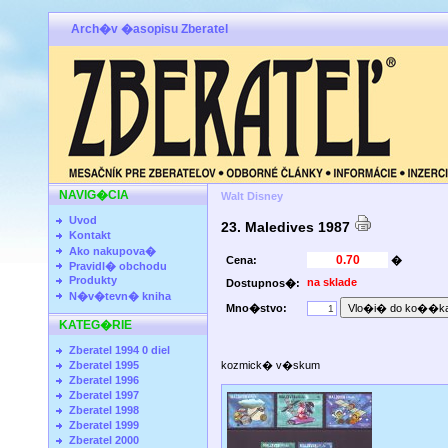
Arch�v �asopisu Zberatel
NAVIG�CIA
Walt Disney
Uvod
23. Maledives 1987
Kontakt
Ako nakupova�
Cena:
�
Pravidl� obchodu
Produkty
na sklade
Dostupnos�:
N�v�tevn� kniha
Mno�stvo:
KATEG�RIE
Zberatel 1994 0 diel
Zberatel 1995
kozmick� v�skum
Zberatel 1996
Zberatel 1997
Zberatel 1998
Zberatel 1999
Zberatel 2000