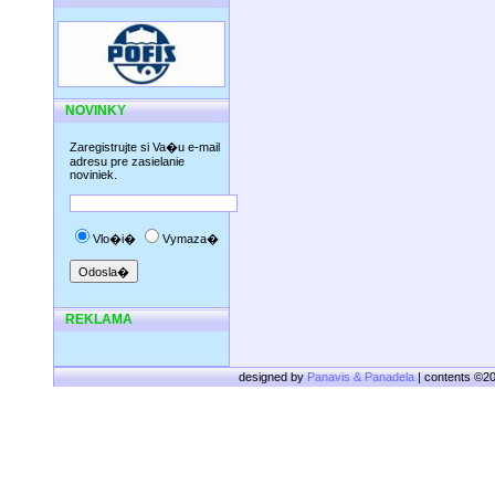
NOVINKY
Zaregistrujte si Va�u e-mail
adresu pre zasielanie
noviniek.
Vlo�i�
Vymaza�
REKLAMA
designed by
Panavis & Panadela
| contents ©2