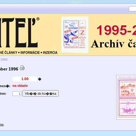
 1996
ber 1996
�
na sklade
pnos�:
tvo:
996