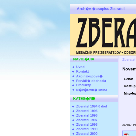
Arch�v �asopisu Zberatel
NAVIG�CIA
Zberatel
Uvod
Novem
Kontakt
Ako nakupova�
Cena:
Pravidl� obchodu
Produkty
Dostu
N�v�tevn� kniha
Mno�s
KATEG�RIE
Zberatel 1994 0 diel
Zberatel 1995
Zberatel 1996
Zberatel 1997
Zberatel 1998
archiv 1
Zberatel 1999
Zberatel 2000