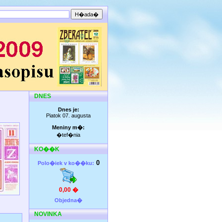
DNES
Dnes je:
Piatok 07. augusta
Meniny m�:
�tef�nia
KO��K
0
Polo�iek v ko��ku:
0,00 �
Objedna�
NOVINKA