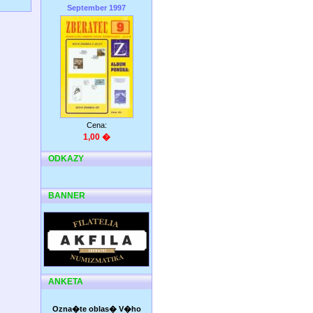
September 1997
Cena:
1,00 �
ODKAZY
BANNER
ANKETA
Ozna�te oblas� V�ho