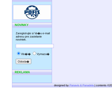
NOVINKY
Zaregistrujte si Va�u e-mail
adresu pre zasielanie
noviniek.
Vlo�i�
Vymaza�
REKLAMA
designed by
Panavis & Panadela
| contents ©2