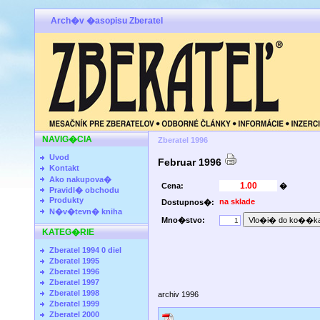
Arch�v �asopisu Zberatel
NAVIG�CIA
Zberatel 1996
Uvod
Februar 1996
Kontakt
Ako nakupova�
Cena:
�
Pravidl� obchodu
Produkty
na sklade
Dostupnos�:
N�v�tevn� kniha
Mno�stvo:
KATEG�RIE
Zberatel 1994 0 diel
Zberatel 1995
Zberatel 1996
Zberatel 1997
Zberatel 1998
archiv 1996
Zberatel 1999
Zberatel 2000