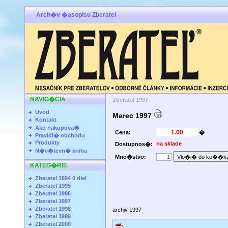
Arch�v �asopisu Zberatel
NAVIG�CIA
Zberatel 1997
Uvod
Marec 1997
Kontakt
Ako nakupova�
Cena:
�
Pravidl� obchodu
Produkty
na sklade
Dostupnos�:
N�v�tevn� kniha
Mno�stvo:
KATEG�RIE
Zberatel 1994 0 diel
Zberatel 1995
Zberatel 1996
Zberatel 1997
Zberatel 1998
archiv 1997
Zberatel 1999
Zberatel 2000