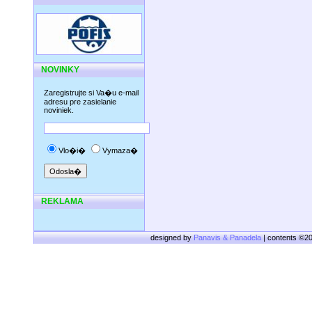
NOVINKY
Zaregistrujte si Va�u e-mail
adresu pre zasielanie
noviniek.
Vlo�i�
Vymaza�
REKLAMA
designed by
Panavis & Panadela
| contents ©2