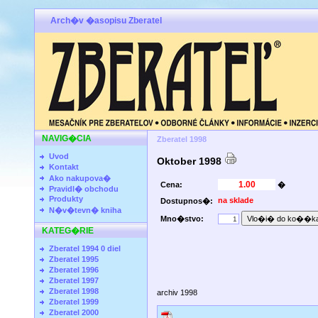
Arch�v �asopisu Zberatel
NAVIG�CIA
Zberatel 1998
Uvod
Oktober 1998
Kontakt
Ako nakupova�
Cena:
�
Pravidl� obchodu
Produkty
na sklade
Dostupnos�:
N�v�tevn� kniha
Mno�stvo:
KATEG�RIE
Zberatel 1994 0 diel
Zberatel 1995
Zberatel 1996
Zberatel 1997
Zberatel 1998
archiv 1998
Zberatel 1999
Zberatel 2000