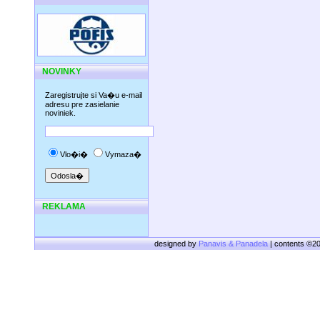
NOVINKY
Zaregistrujte si Va�u e-mail
adresu pre zasielanie
noviniek.
Vlo�i�
Vymaza�
REKLAMA
designed by
Panavis & Panadela
| contents ©2