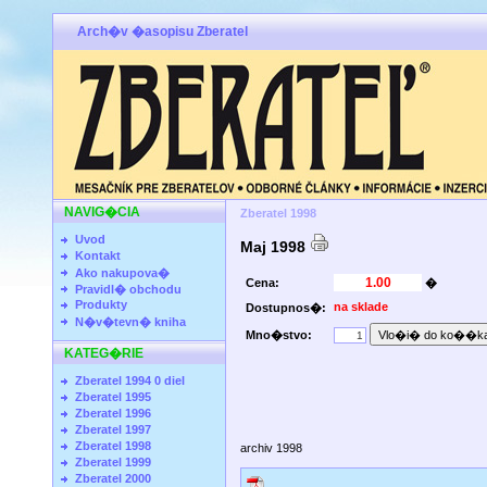
Arch�v �asopisu Zberatel
NAVIG�CIA
Zberatel 1998
Uvod
Maj 1998
Kontakt
Ako nakupova�
Cena:
�
Pravidl� obchodu
Produkty
na sklade
Dostupnos�:
N�v�tevn� kniha
Mno�stvo:
KATEG�RIE
Zberatel 1994 0 diel
Zberatel 1995
Zberatel 1996
Zberatel 1997
Zberatel 1998
archiv 1998
Zberatel 1999
Zberatel 2000