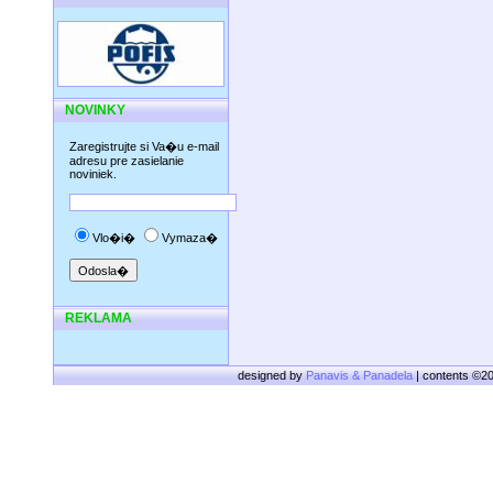
NOVINKY
Zaregistrujte si Va�u e-mail
adresu pre zasielanie
noviniek.
Vlo�i�
Vymaza�
REKLAMA
designed by
Panavis & Panadela
| contents ©2