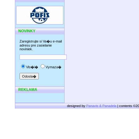
NOVINKY
Zaregistrujte si Va�u e-mail
adresu pre zasielanie
noviniek.
Vlo�i�
Vymaza�
REKLAMA
designed by
Panavis & Panadela
| contents ©2