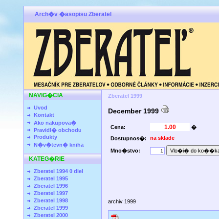
Arch�v �asopisu Zberatel
NAVIG�CIA
Zberatel 1999
Uvod
December 1999
Kontakt
Ako nakupova�
Cena:
�
Pravidl� obchodu
Produkty
na sklade
Dostupnos�:
N�v�tevn� kniha
Mno�stvo:
KATEG�RIE
Zberatel 1994 0 diel
Zberatel 1995
Zberatel 1996
Zberatel 1997
Zberatel 1998
archiv 1999
Zberatel 1999
Zberatel 2000