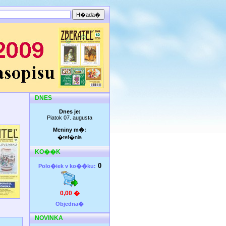
DNES
Dnes je:
Piatok 07. augusta
Meniny m�:
�tef�nia
KO��K
0
Polo�iek v ko��ku:
0,00 �
Objedna�
NOVINKA