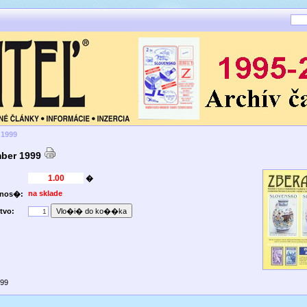
 1999
ber 1999
�
na sklade
pnos�:
tvo:
999