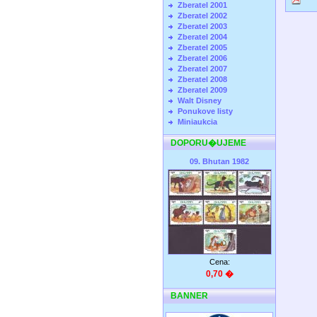
Zberatel 2001
Zberatel 2002
Zberatel 2003
Zberatel 2004
Zberatel 2005
Zberatel 2006
Zberatel 2007
Zberatel 2008
Zberatel 2009
Walt Disney
Ponukove listy
Miniaukcia
DOPORU�UJEME
09. Bhutan 1982
Cena:
0,70 �
BANNER