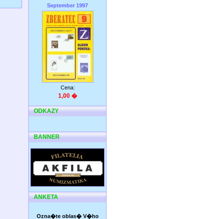
September 1997
Cena:
1,00 �
ODKAZY
BANNER
ANKETA
Ozna�te oblas� V�ho