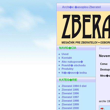
Arch�v �asopisu Zberatel
NAVIG�CIA
Zberatel
Uvod
Novem
Kontakt
Ako nakupova�
Cena:
Pravidl� obchodu
Produkty
Dostu
N�v�tevn� kniha
Mno�s
KATEG�RIE
Zberatel 1994 0 diel
Zberatel 1995
Zberatel 1996
Zberatel 1997
Zberatel 1998
archiv 1
Zberatel 1999
Zberatel 2000