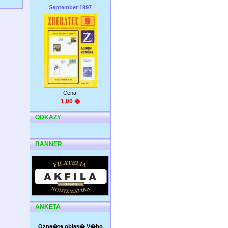
September 1997
Cena:
1,00 �
ODKAZY
BANNER
ANKETA
Ozna�te oblas� V�ho