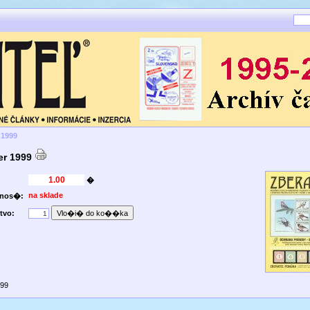
 1999
er 1999
�
na sklade
pnos�:
tvo:
999