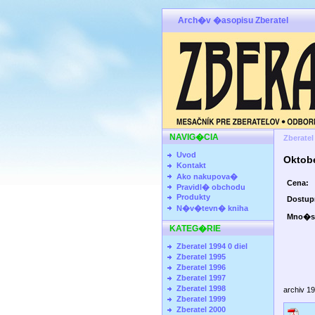
Arch�v �asopisu Zberatel
NAVIG�CIA
Zberatel
Uvod
Oktob
Kontakt
Ako nakupova�
Cena:
Pravidl� obchodu
Produkty
Dostu
N�v�tevn� kniha
Mno�s
KATEG�RIE
Zberatel 1994 0 diel
Zberatel 1995
Zberatel 1996
Zberatel 1997
Zberatel 1998
archiv 1
Zberatel 1999
Zberatel 2000