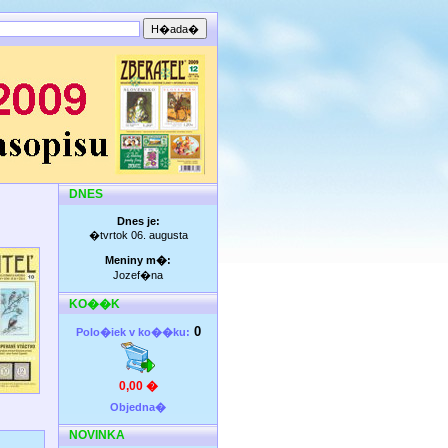
DNES
Dnes je:
�tvrtok 06. augusta
Meniny m�:
Jozef�na
KO��K
0
Polo�iek v ko��ku:
0,00 �
Objedna�
NOVINKA