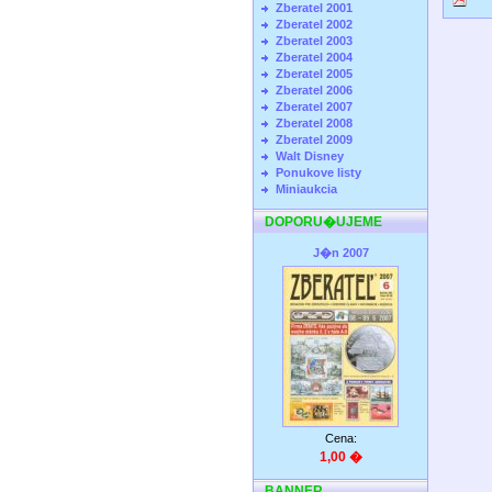
Zberatel 2001
Zberatel 2002
Zberatel 2003
Zberatel 2004
Zberatel 2005
Zberatel 2006
Zberatel 2007
Zberatel 2008
Zberatel 2009
Walt Disney
Ponukove listy
Miniaukcia
DOPORU�UJEME
J�n 2007
Cena:
1,00 �
BANNER