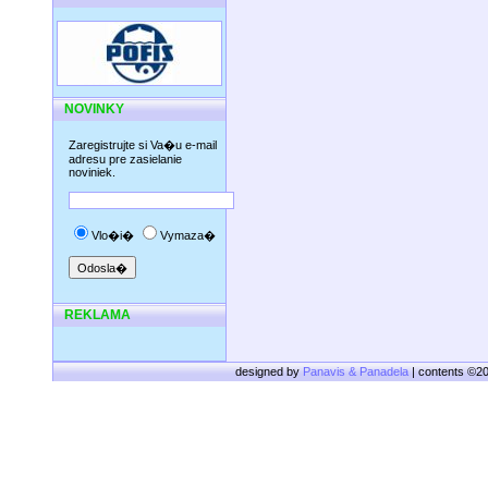
NOVINKY
Zaregistrujte si Va�u e-mail
adresu pre zasielanie
noviniek.
Vlo�i�
Vymaza�
REKLAMA
designed by
Panavis & Panadela
| contents ©2