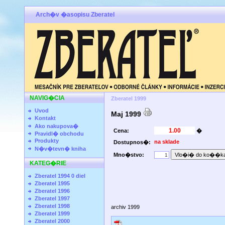
Arch�v �asopisu Zberatel
NAVIG�CIA
Zberatel 1999
Uvod
Maj 1999
Kontakt
Ako nakupova�
Cena:
�
Pravidl� obchodu
Produkty
na sklade
Dostupnos�:
N�v�tevn� kniha
Mno�stvo:
KATEG�RIE
Zberatel 1994 0 diel
Zberatel 1995
Zberatel 1996
Zberatel 1997
Zberatel 1998
archiv 1999
Zberatel 1999
Zberatel 2000