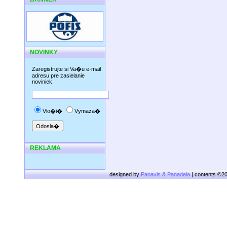
NOVINKY
Zaregistrujte si Va�u e-mail
adresu pre zasielanie
noviniek.
Vlo�i�
Vymaza�
REKLAMA
designed by
Panavis & Panadela
| contents ©2