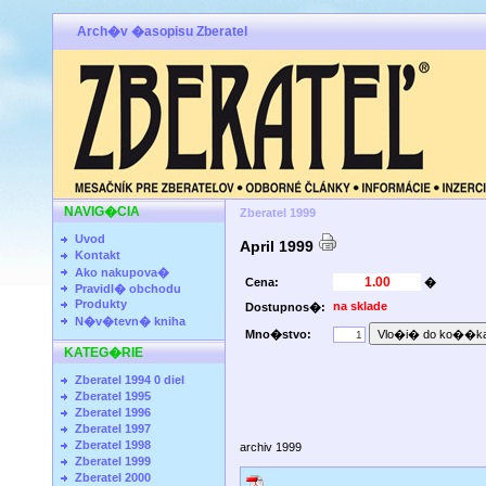
Arch�v �asopisu Zberatel
NAVIG�CIA
Zberatel 1999
Uvod
April 1999
Kontakt
Ako nakupova�
Cena:
�
Pravidl� obchodu
Produkty
na sklade
Dostupnos�:
N�v�tevn� kniha
Mno�stvo:
KATEG�RIE
Zberatel 1994 0 diel
Zberatel 1995
Zberatel 1996
Zberatel 1997
Zberatel 1998
archiv 1999
Zberatel 1999
Zberatel 2000