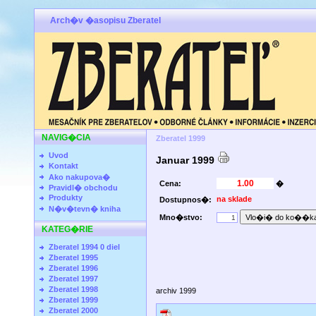
Arch�v �asopisu Zberatel
NAVIG�CIA
Zberatel 1999
Uvod
Januar 1999
Kontakt
Ako nakupova�
Cena:
�
Pravidl� obchodu
Produkty
na sklade
Dostupnos�:
N�v�tevn� kniha
Mno�stvo:
KATEG�RIE
Zberatel 1994 0 diel
Zberatel 1995
Zberatel 1996
Zberatel 1997
Zberatel 1998
archiv 1999
Zberatel 1999
Zberatel 2000