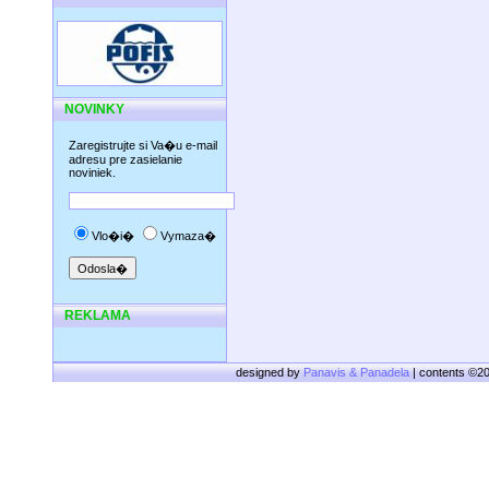
NOVINKY
Zaregistrujte si Va�u e-mail
adresu pre zasielanie
noviniek.
Vlo�i�
Vymaza�
REKLAMA
designed by
Panavis & Panadela
| contents ©2