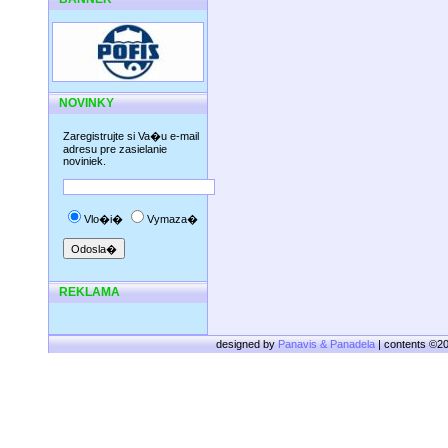
NOVINKY
Zaregistrujte si Va�u e-mail
adresu pre zasielanie
noviniek.
Vlo�i�
Vymaza�
REKLAMA
designed by
Panavis & Panadela
| contents ©2