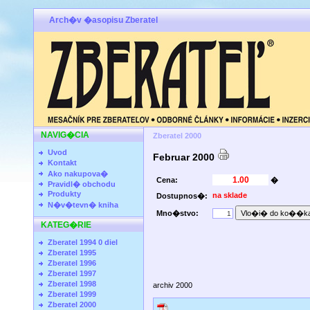
Arch�v �asopisu Zberatel
NAVIG�CIA
Zberatel 2000
Uvod
Februar 2000
Kontakt
Ako nakupova�
Cena:
�
Pravidl� obchodu
Produkty
na sklade
Dostupnos�:
N�v�tevn� kniha
Mno�stvo:
KATEG�RIE
Zberatel 1994 0 diel
Zberatel 1995
Zberatel 1996
Zberatel 1997
Zberatel 1998
archiv 2000
Zberatel 1999
Zberatel 2000