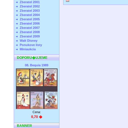
Zberatel 2001
Zberatel 2002
Zberatel 2003
Zberatel 2004
Zberatel 2005
Zberatel 2006
Zberatel 2007
Zberatel 2008
Zberatel 2009
Walt Disney
Ponukove listy
Miniaukcia
DOPORU�UJEME
08. Bequia 1989
Cena:
0,70 �
BANNER