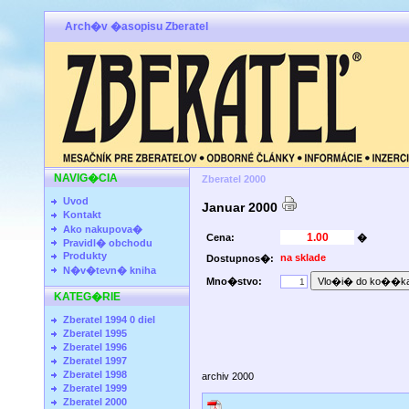
Arch�v �asopisu Zberatel
NAVIG�CIA
Zberatel 2000
Uvod
Januar 2000
Kontakt
Ako nakupova�
Cena:
�
Pravidl� obchodu
Produkty
na sklade
Dostupnos�:
N�v�tevn� kniha
Mno�stvo:
KATEG�RIE
Zberatel 1994 0 diel
Zberatel 1995
Zberatel 1996
Zberatel 1997
Zberatel 1998
archiv 2000
Zberatel 1999
Zberatel 2000