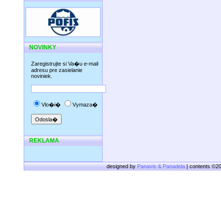
NOVINKY
Zaregistrujte si Va�u e-mail
adresu pre zasielanie
noviniek.
Vlo�i�
Vymaza�
REKLAMA
designed by
Panavis & Panadela
| contents ©2