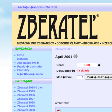
Arch�v �asopisu Zberatel
NAVIG�CIA
Zberatel 2001
Uvod
April 2001
Kontakt
Ako nakupova�
Cena:
�
Pravidl� obchodu
Produkty
na sklade
Dostupnos�:
N�v�tevn� kniha
Mno�stvo:
KATEG�RIE
Zberatel 1994 0 diel
Zberatel 1995
Zberatel 1996
Zberatel 1997
Zberatel 1998
archiv 2001
Zberatel 1999
Zberatel 2000