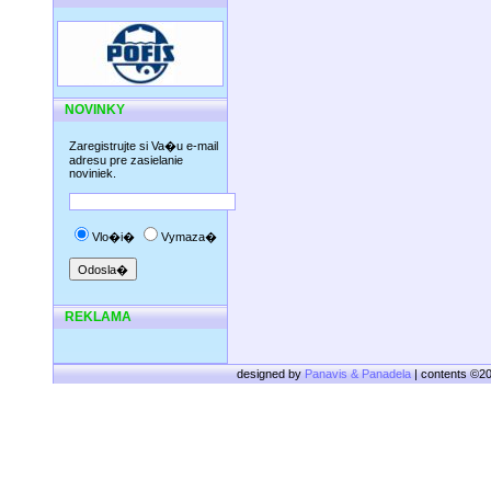
NOVINKY
Zaregistrujte si Va�u e-mail
adresu pre zasielanie
noviniek.
Vlo�i�
Vymaza�
REKLAMA
designed by
Panavis & Panadela
| contents ©2