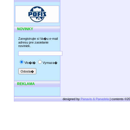
NOVINKY
Zaregistrujte si Va�u e-mail
adresu pre zasielanie
noviniek.
Vlo�i�
Vymaza�
REKLAMA
designed by
Panavis & Panadela
| contents ©2