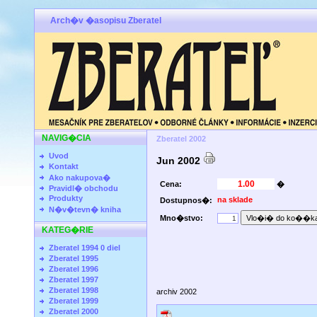
Arch�v �asopisu Zberatel
NAVIG�CIA
Zberatel 2002
Uvod
Jun 2002
Kontakt
Ako nakupova�
Cena:
�
Pravidl� obchodu
Produkty
na sklade
Dostupnos�:
N�v�tevn� kniha
Mno�stvo:
KATEG�RIE
Zberatel 1994 0 diel
Zberatel 1995
Zberatel 1996
Zberatel 1997
Zberatel 1998
archiv 2002
Zberatel 1999
Zberatel 2000