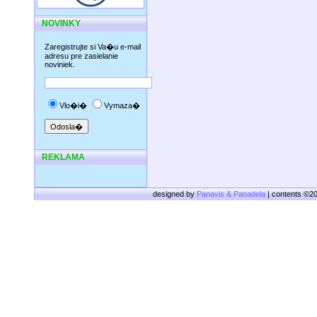
NOVINKY
Zaregistrujte si Va�u e-mail
adresu pre zasielanie
noviniek.
Vlo�i�
Vymaza�
REKLAMA
designed by
Panavis & Panadela
| contents ©2