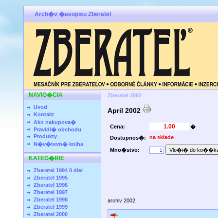
Arch�v �asopisu Zberatel
NAVIG�CIA
Zberatel 2002
Uvod
April 2002
Kontakt
Ako nakupova�
Cena:
�
Pravidl� obchodu
Produkty
na sklade
Dostupnos�:
N�v�tevn� kniha
Mno�stvo:
KATEG�RIE
Zberatel 1994 0 diel
Zberatel 1995
Zberatel 1996
Zberatel 1997
Zberatel 1998
archiv 2002
Zberatel 1999
Zberatel 2000