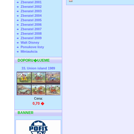
Zberatel 2001
Zberatel 2002
Zberatel 2003
Zberatel 2004
Zberatel 2005
Zberatel 2006
Zberatel 2007
Zberatel 2008
Zberatel 2009
Walt Disney
Ponukove listy
Miniaukcia
DOPORU�UJEME
33. Union island 1989
Cena:
0,70 �
BANNER