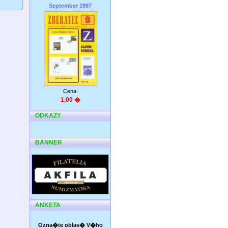
September 1997
Cena:
1,00 �
ODKAZY
BANNER
ANKETA
Ozna�te oblas� V�ho