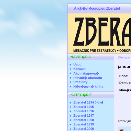
Arch�v �asopisu Zberatel
NAVIG�CIA
Zberatel
Uvod
janua
Kontakt
Ako nakupova�
Cena:
Pravidl� obchodu
Produkty
Dostu
N�v�tevn� kniha
Mno�s
KATEG�RIE
Zberatel 1994 0 diel
Zberatel 1995
Zberatel 1996
Zberatel 1997
Zberatel 1998
archiv j
Zberatel 1999
Zberatel 2000