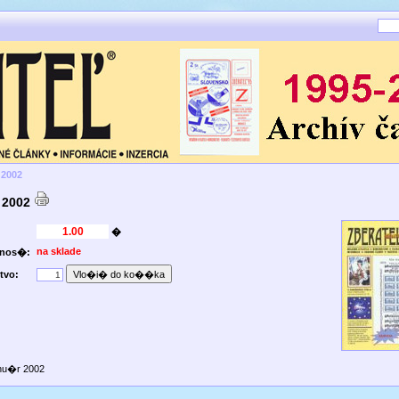
 2002
r 2002
�
na sklade
pnos�:
tvo:
anu�r 2002