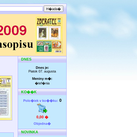
DNES
Dnes je:
Piatok 07. augusta
Meniny m�:
�tef�nia
KO��K
0
Polo�iek v ko��ku:
0,00 �
Objedna�
NOVINKA