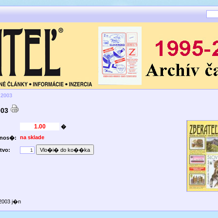
 2003
003
�
na sklade
pnos�:
tvo:
2003 j�n