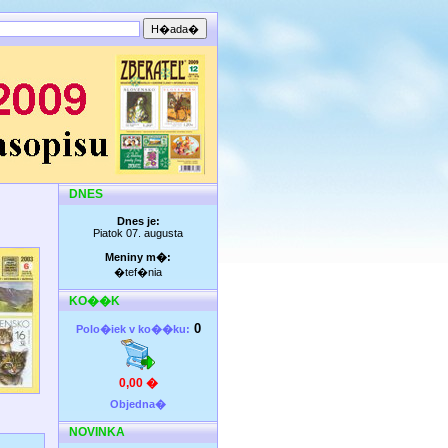
DNES
Dnes je:
Piatok 07. augusta
Meniny m�:
�tef�nia
KO��K
0
Polo�iek v ko��ku:
0,00 �
Objedna�
NOVINKA