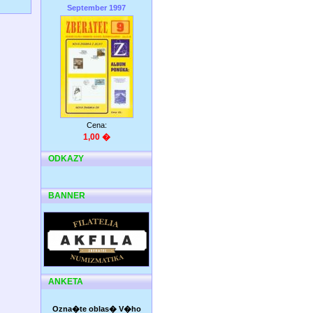
September 1997
Cena:
1,00 �
ODKAZY
BANNER
ANKETA
Ozna�te oblas� V�ho