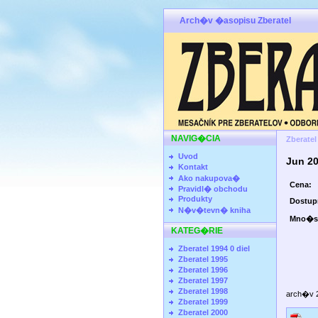
Arch�v �asopisu Zberatel
NAVIG�CIA
Zberatel
Uvod
Jun 2
Kontakt
Ako nakupova�
Cena:
Pravidl� obchodu
Produkty
Dostu
N�v�tevn� kniha
Mno�s
KATEG�RIE
Zberatel 1994 0 diel
Zberatel 1995
Zberatel 1996
Zberatel 1997
Zberatel 1998
arch�v 
Zberatel 1999
Zberatel 2000