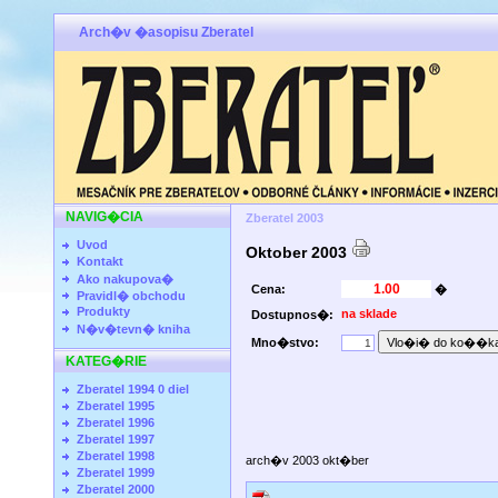
Arch�v �asopisu Zberatel
NAVIG�CIA
Zberatel 2003
Uvod
Oktober 2003
Kontakt
Ako nakupova�
Cena:
�
Pravidl� obchodu
Produkty
na sklade
Dostupnos�:
N�v�tevn� kniha
Mno�stvo:
KATEG�RIE
Zberatel 1994 0 diel
Zberatel 1995
Zberatel 1996
Zberatel 1997
Zberatel 1998
arch�v 2003 okt�ber
Zberatel 1999
Zberatel 2000