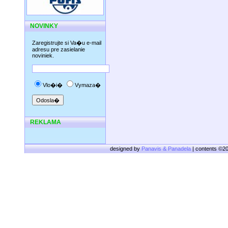
NOVINKY
Zaregistrujte si Va�u e-mail
adresu pre zasielanie
noviniek.
Vlo�i�
Vymaza�
REKLAMA
designed by
Panavis & Panadela
| contents ©2