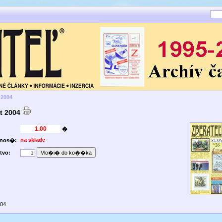
 2004
t 2004
�
na sklade
pnos�:
tvo:
004