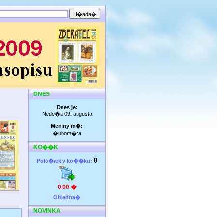
DNES
Dnes je:
Nede�a 09. augusta
Meniny m�:
�ubom�ra
KO��K
0
Polo�iek v ko��ku:
0,00 �
Objedna�
NOVINKA