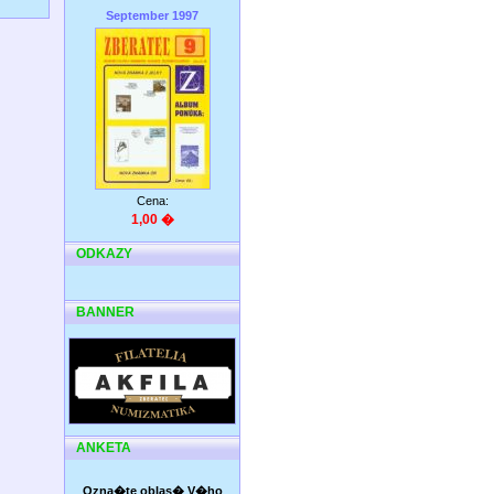
September 1997
Cena:
1,00 �
ODKAZY
BANNER
ANKETA
Ozna�te oblas� V�ho