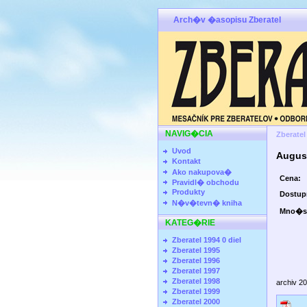
Arch�v �asopisu Zberatel
NAVIG�CIA
Zberatel
Uvod
Augus
Kontakt
Ako nakupova�
Cena:
Pravidl� obchodu
Produkty
Dostu
N�v�tevn� kniha
Mno�s
KATEG�RIE
Zberatel 1994 0 diel
Zberatel 1995
Zberatel 1996
Zberatel 1997
Zberatel 1998
archiv 2
Zberatel 1999
Zberatel 2000