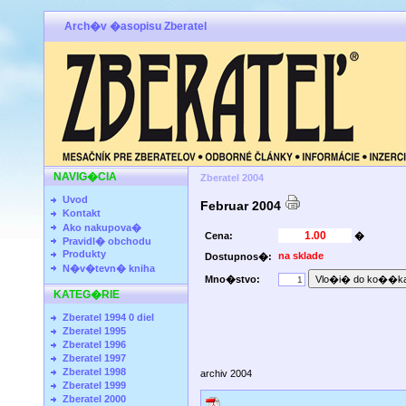
Arch�v �asopisu Zberatel
NAVIG�CIA
Zberatel 2004
Uvod
Februar 2004
Kontakt
Ako nakupova�
Cena:
�
Pravidl� obchodu
Produkty
na sklade
Dostupnos�:
N�v�tevn� kniha
Mno�stvo:
KATEG�RIE
Zberatel 1994 0 diel
Zberatel 1995
Zberatel 1996
Zberatel 1997
Zberatel 1998
archiv 2004
Zberatel 1999
Zberatel 2000