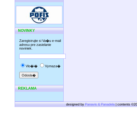
NOVINKY
Zaregistrujte si Va�u e-mail
adresu pre zasielanie
noviniek.
Vlo�i�
Vymaza�
REKLAMA
designed by
Panavis & Panadela
| contents ©2