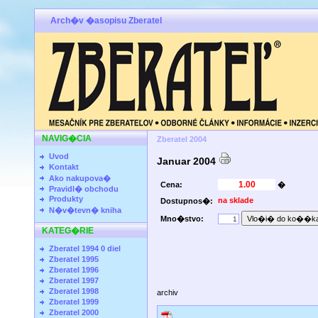
Arch�v �asopisu Zberatel
NAVIG�CIA
Zberatel 2004
Uvod
Januar 2004
Kontakt
Ako nakupova�
Cena:
�
Pravidl� obchodu
Produkty
na sklade
Dostupnos�:
N�v�tevn� kniha
Mno�stvo:
KATEG�RIE
Zberatel 1994 0 diel
Zberatel 1995
Zberatel 1996
Zberatel 1997
Zberatel 1998
archiv
Zberatel 1999
Zberatel 2000