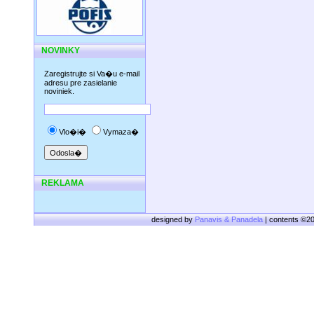
NOVINKY
Zaregistrujte si Va�u e-mail
adresu pre zasielanie
noviniek.
Vlo�i�
Vymaza�
REKLAMA
designed by
Panavis & Panadela
| contents ©2