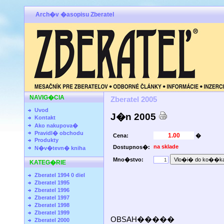
Arch�v �asopisu Zberatel
NAVIG�CIA
Zberatel 2005
Uvod
J�n 2005
Kontakt
Ako nakupova�
Pravidl� obchodu
Cena:
�
Produkty
na sklade
Dostupnos�:
N�v�tevn� kniha
Mno�stvo:
KATEG�RIE
Zberatel 1994 0 diel
Zberatel 1995
Zberatel 1996
Zberatel 1997
Zberatel 1998
Zberatel 1999
OBSAH�����
Zberatel 2000