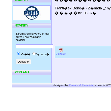
� � � � � � � � � � � � � 
Franti�ek Bene� - Z�hada ,,ch
� � � � �str. 36-37�
NOVINKY
Zaregistrujte si Va�u e-mail
adresu pre zasielanie
noviniek.
J�N pdf
Vlo�i�
Vymaza�
REKLAMA
designed by
Panavis & Panadela
| contents ©2