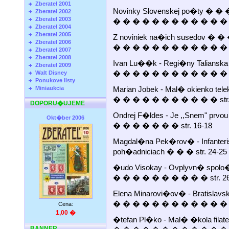
Zberatel 2001
Novinky Slovenskej po�ty �
Zberatel 2002
Zberatel 2003
� � � � � � � � � � � � �
Zberatel 2004
Zberatel 2005
Z noviniek na�ich susedov 
Zberatel 2006
� � � � � � � � � � � � �
Zberatel 2007
Zberatel 2008
Ivan Lu��k - Regi�ny Talia
Zberatel 2009
� � � � � � � � � � � � �
Walt Disney
Ponukove listy
Miniaukcia
Marian Jobek - Mal� okienko t
� � � � � � � � � � � str.
DOPORU�UJEME
Ondrej F�ldes - Je ,,Snem" pr
Okt�ber 2006
� � � � � � � str. 16-18
Magdal�na Pek�rov� - Infanteri
poh�adniciach � � � str. 24-25
�udo Visokay - Ovplyvn� spo
� � � � � � � � � � str. 26
Elena Minarovi�ov� - Bratisl
� � � � � � � � � � � � st
Cena:
1,00 �
�tefan Pl�ko - Mal� �kola fi
BANNER