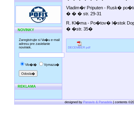
Vladim�r Priputen - Rusk� p
� � � str. 29-31
R. Kl�ma - Po�tov� l�stok Dop
� �str. 35�
NOVINKY
Zaregistrujte si Va�u e-mail
adresu pre zasielanie
noviniek.
DECEMBER pdf
Vlo�i�
Vymaza�
REKLAMA
designed by
Panavis & Panadela
| contents ©2