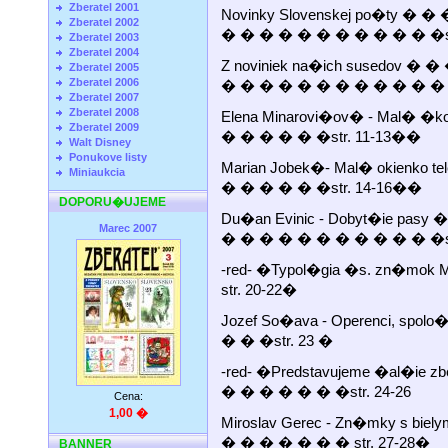
Zberatel 2001
Novinky Slovenskej po�ty �
Zberatel 2002
� � � � � � � � � � � �st
Zberatel 2003
Zberatel 2004
Z noviniek na�ich susedov 
Zberatel 2005
Zberatel 2006
� � � � � � � � � � � � �
Zberatel 2007
Zberatel 2008
Elena Minarovi�ov� - Mal� �k
Zberatel 2009
� � � � � �str. 11-13��
Walt Disney
Ponukove listy
Marian Jobek�- Mal� okienko t
Miniaukcia
� � � � � �str. 14-16��
DOPORU�UJEME
Du�an Evinic - Dobyt�ie pa
Marec 2007
� � � � � � � � � � � �st
-red- �Typol�gia �s. zn�mok M
str. 20-22�
Jozef So�ava - Operenci, spo
� � �str. 23 �
-red- �Predstavujeme �al�ie
� � � � � � �str. 24-26
Cena:
1,00 �
Miroslav Gerec - Zn�mky s bi
� � � � � � � str. 27-28�
BANNER