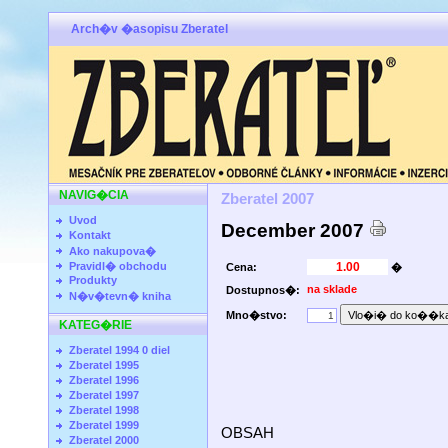
Arch�v �asopisu Zberatel
NAVIG�CIA
Zberatel 2007
Uvod
December 2007
Kontakt
Ako nakupova�
Pravidl� obchodu
Cena:
�
Produkty
na sklade
Dostupnos�:
N�v�tevn� kniha
Mno�stvo:
KATEG�RIE
Zberatel 1994 0 diel
Zberatel 1995
Zberatel 1996
Zberatel 1997
Zberatel 1998
Zberatel 1999
OBSAH
Zberatel 2000