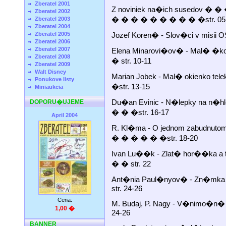
Zberatel 2001
Z noviniek na�ich susedov 
Zberatel 2002
� � � � � � � � � �str. 05
Zberatel 2003
Zberatel 2004
Zberatel 2005
Jozef Koren� - Slov�ci v misii 
Zberatel 2006
Zberatel 2007
Elena Minarovi�ov� - Mal� �k
Zberatel 2008
� str. 10-11
Zberatel 2009
Walt Disney
Marian Jobek - Mal� okienko t
Ponukove listy
�str. 13-15
Miniaukcia
Du�an Evinic - N�lepky na n�
DOPORU�UJEME
� � �str. 16-17
April 2004
R. Kl�ma - O jednom zabudn
� � � � � �str. 18-20
Ivan Lu��k - Zlat� hor��ka a
� � str. 22
Ant�nia Paul�nyov� - Zn�mka
str. 24-26
Cena:
M. Budaj, P. Nagy - V�nimo�n� p
1,00 �
24-26
BANNER