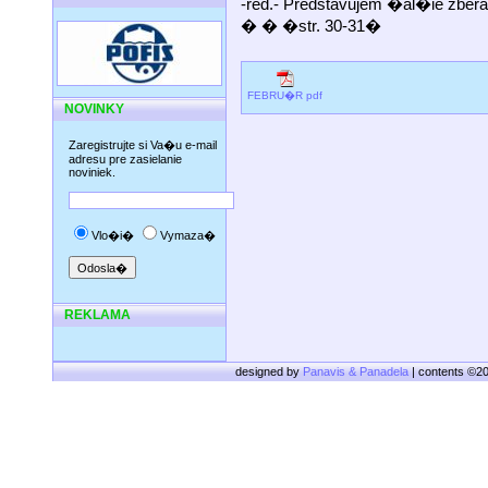
-red.- Predstavujem �al�ie z
� � �str. 30-31�
FEBRU�R pdf
NOVINKY
Zaregistrujte si Va�u e-mail
adresu pre zasielanie
noviniek.
Vlo�i�
Vymaza�
REKLAMA
designed by
Panavis & Panadela
| contents ©2