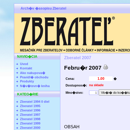
Arch�v �asopisu Zberatel
NAVIG�CIA
Zberatel 2007
Uvod
Febru�r 2007
Kontakt
Ako nakupova�
Pravidl� obchodu
Cena:
�
Produkty
na sklade
Dostupnos�:
N�v�tevn� kniha
Mno�stvo:
KATEG�RIE
Zberatel 1994 0 diel
Zberatel 1995
Zberatel 1996
Zberatel 1997
Zberatel 1998
Zberatel 1999
OBSAH
Zberatel 2000