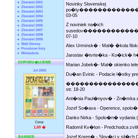
Zberatel 2001
Novinky Slovenskej
Zberatel 2002
po�ty�����������
Zberatel 2003
03-05
Zberatel 2004
Zberatel 2005
Z noviniek na�ich
Zberatel 2006
Zberatel 2007
susedov���������
Zberatel 2008
07-10
Zberatel 2009
Walt Disney
Alex Urminsk� - Mal� 
Ponukove listy
Miniaukcia
Jaroslav �tvrte�ka - Ko�ick� h
DOPORU�UJEME
Marian Jobek�- Mal� ok
Jul 2002
Du�an Evinic - Podacie l�stky 
������������������
str. 18-20
Ant�nia Paul�nyov� - Zn
Jozef So�ava - Operence,
Danko Nirka - Spolo�n� vydania (6
Cena:
Radomil Kv�ton - Predc
1,00 �
Jozef Koren� - Slov�ci v 
BANNER