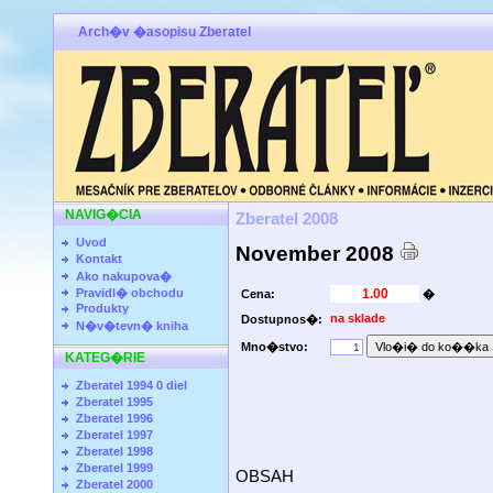
Arch�v �asopisu Zberatel
NAVIG�CIA
Zberatel 2008
Uvod
November 2008
Kontakt
Ako nakupova�
Pravidl� obchodu
Cena:
�
Produkty
na sklade
Dostupnos�:
N�v�tevn� kniha
Mno�stvo:
KATEG�RIE
Zberatel 1994 0 diel
Zberatel 1995
Zberatel 1996
Zberatel 1997
Zberatel 1998
Zberatel 1999
OBSAH
Zberatel 2000