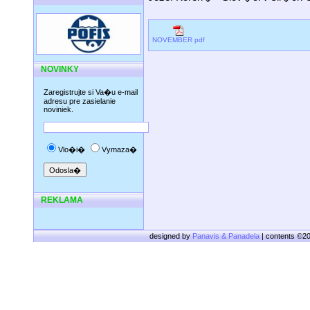
NOVEMBER pdf
NOVINKY
Zaregistrujte si Va�u e-mail
adresu pre zasielanie
noviniek.
Vlo�i�
Vymaza�
REKLAMA
designed by
Panavis & Panadela
| contents ©2