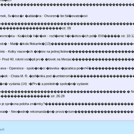
k na�ich
dov����������������������������������������
ynek, Sv�toz�r �ablat�ra - Otvoren� list fal�ovate�ovi
���������������������������������������������
��������������������str. 09
 �tvrte�ka - Ko�ick� h�r�ek - rozl�enie h�r�ekov�ch pol� XVII����� str. 10-1
rminsk� - Mal� �kola filokartie�(13)�������������������
vinic - Kolky viacer�ch �t�tov na jednej listine�����������������
a - Pred 40. rokmi vst�pil prv� �lovek na Mesiac����������������
o�ava - Operence - spolo�n�ci �loveka -�jarabica po�nᠠ������������
ia�ek - Chata M. R. �tef�nika pod �umbierom������������������
o�n� vydania (14) -�Prv� a posledn� spolo�n� vydanie
�������������������������������������� � Nov�ho Z�
���������������� str. 26-28
Ak� je spr�vna poloha zn�mky?�����������������������
Bachrat� - Nev�edn� rekomanda�n� proviz�rium���������������
pdf