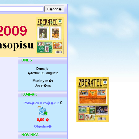
DNES
Dnes je:
�tvrtok 06. augusta
Meniny m�:
Jozef�na
KO��K
0
Polo�iek v ko��ku:
0,00 �
Objedna�
NOVINKA