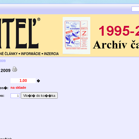
2009
 2009
�
na sklade
nos�:
vo: