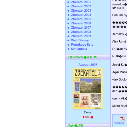
Z novinie
Zberatel 2001
suse
Zberatel 2002
str. 03-06
Zberatel 2003
Zberatel 2004
Bohumil S
Zberatel 2005
�����
Zberatel 2006
�t�t�
Zberatel 2007
Zberatel 2008
Jaroslav
Zberatel 2009
Walt Disney
Alex U
Ponukove listy
Miniaukcia
Du�an E
R. Kl�m
DOPORU�UJEME
August 2007
Jozef S
J�n Man
-dn- Spol
�����
dep.��
-pem- 
Mirko 
Cena:
1,00 �
AUGUST 
BANNER