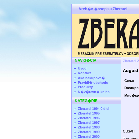
Arch�v �asopisu Zberatel
NAVIG�CIA
Zberatel 
Uvod
August
Kontakt
Ako nakupova�
Cena:
Pravidl� obchodu
Produkty
Dostup
N�v�tevn� kniha
Mno�st
KATEG�RIE
Zberatel 1994 0 diel
Zberatel 1995
Zberatel 1996
Zberatel 1997
Zberatel 1998
OBSAH
Zberatel 1999
Zberatel 2000