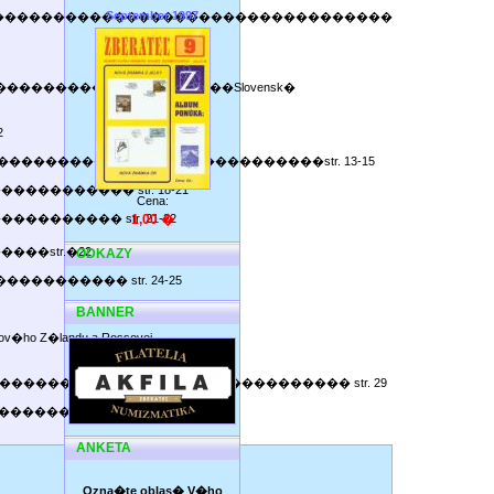
September 1997
����������������������������������
��������� pretla���Slovensk�
2
���������������������������������str. 13-15
�������������� str. 18-21
Cena:
������������� str. 21-22
1,00 �
������str.�22
ODKAZY
������������ str. 24-25
BANNER
landu a Rossovej
��������������������������������� str. 29
����������������str. 32-33�
ANKETA
Ozna�te oblas� V�ho