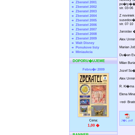
Zberatel 2001
po�t
Zberatel 2002
str. 03-06
Zberatel 2003
Z novinie
Zberatel 2004
suse
Zberatel 2005
str. 07-10
Zberatel 2006
Zberatel 2007
Jarosla
Zberatel 2008
Zberatel 2009
Alex U
Walt Disney
Marian
Ponukove listy
Miniaukcia
Du�an Ev
DOPORU�UJEME
Milan 
Febru�r 2009
Jozef S
Alex U
R. Kl�
Elena Min
-red- B
Cena:
J�L pdf
1,00 �
BANNER