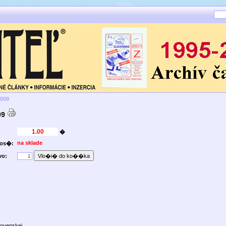
2009
09
�
na sklade
nos�:
vo:
lovenskej