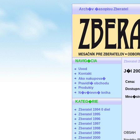
Arch�v �asopisu Zberatel
NAVIG�CIA
Zberatel 
Uvod
J�l 20
Kontakt
Ako nakupova�
Cena:
Pravidl� obchodu
Produkty
Dostup
N�v�tevn� kniha
Mno�st
KATEG�RIE
Zberatel 1994 0 diel
Zberatel 1995
Zberatel 1996
Zberatel 1997
Zberatel 1998
OBSAH
Zberatel 1999
Zberatel 2000
Novinky S