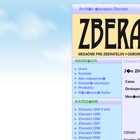
Arch�v �asopisu Zberatel
NAVIG�CIA
Zberatel 
Uvod
J�n 2
Kontakt
Ako nakupova�
Cena:
Pravidl� obchodu
Produkty
Dostup
N�v�tevn� kniha
Mno�st
KATEG�RIE
Zberatel 1994 0 diel
Zberatel 1995
Zberatel 1996
Zberatel 1997
Zberatel 1998
OBSAH
Zberatel 1999
Zberatel 2000
Novinky S