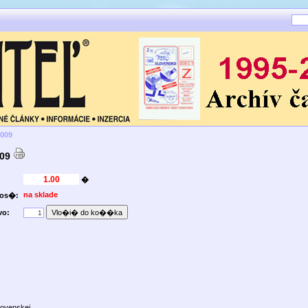
2009
009
�
na sklade
nos�:
vo:
lovenskej