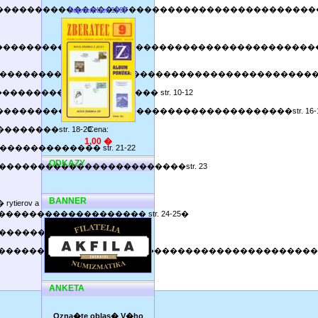
�������������������������������������������
September 1997
�������������������������������������������
���������������������������������������������������� s
���������������������������� str. 10-12
�����������������������������������������������str. 16-
����������str. 18-20
Cena:
1,00 �
������������������� str. 21-22
ODKAZY
���������������������������������str. 23
BANNER
erov a
���������������� str. 24-25�
�������������������� str. 26
�����������������������������������������������������
ANKETA
Ozna�te oblas� V�ho