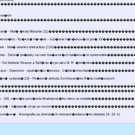
y������������������������������������������
k na�ich
ov�����������������������������������������
rminsk� - Mal� �kola filokartie (11)�����������������
v �tvrte�ka - Ko�ick� h�r�ek - rozl�enie h�r�ekov�ch pol� XV��
 Jobek - Mal� okienko telekartistu (134)���������������
inic - Denn� pe�iatky na rube ma�arsk�ch bal�kov�ch sprievodiek������
a - Od Stefanie Strasse a Stef�nia �t po ulicu M. R. �tef�nika�������
So�ava - Operence - spolo�n�ci �loveka - C�bik�chochlat�����
lo�n� vydania�(13) - Po�tov� dohoda Zvrchovan�ho R�du malt�zskych
����������������������������������������� ryti
�nu��������������������������������������������
iala - 200. v�ro�ie poru�enia Bratislavsk�ho mieru na medaile�������
Bachrat� - V�platn� stroje po novom�����������������
arovi�ov� - Ikonografia na uhorsk�ch minciach�toliarov�ho obdobia 16.-19. st.