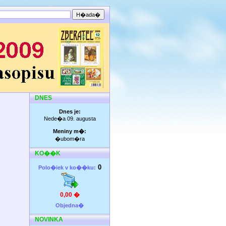
DNES
Dnes je:
Nede�a 09. augusta
Meniny m�:
�ubom�ra
KO��K
0
Polo�iek v ko��ku:
0,00 �
Objedna�
NOVINKA