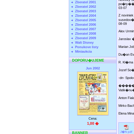
Zberatel 2001
po�t
Zberatel 2002
03-07
Zberatel 2003
Z novinie
Zberatel 2004
sused
Zberatel 2005
08-09
Zberatel 2006
Zberatel 2007
Alex U
Zberatel 2008
Zberatel 2009
Jarosla
Walt Disney
Marian
Ponukove listy
Miniaukcia
Du�an Ev
DOPORU�UJEME
R. Kl�m
Jun 2002
Jozef 
-dn- Spo
�����
Vatik
Anton F
Mirko 
Elena Min
Cena:
1,00 �
J�N pdf
BANNER