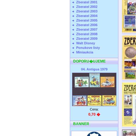
Zberatel 2001
Zberatel 2002
Zberatel 2003
Zberatel 2004
Zberatel 2005
Zberatel 2006
Zberatel 2007
Zberatel 2008
Zberatel 2009
Walt Disney
Ponukove listy
Miniaukcia
DOPORU�UJEME
04. Antigua 1979
Cena:
0,70 �
BANNER