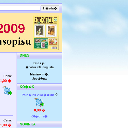
DNES
Dnes je:
�tvrtok 06. augusta
Meniny m�:
Cena:
Jozef�na
1,00 �
KO��K
0
Polo�iek v ko��ku:
0,00 �
Objedna�
Cena:
NOVINKA
1,00 �