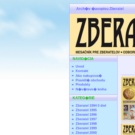
Arch�v �asopisu Zberatel
NAVIG�CIA
Uvod
Kontakt
Ako nakupova�
Pravidl� obchodu
Produkty
N�v�tevn� kniha
KATEG�RIE
Zberatel 1994 0 diel
Zberatel 1995
Zberatel 1996
Zberatel 1997
Zberatel 1998
Zberatel 1999
Zberatel 2000