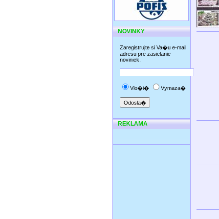
NOVINKY
Zaregistrujte si Va�u e-mail
adresu pre zasielanie
noviniek.
Vlo�i�
Vymaza�
REKLAMA