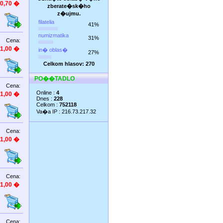
0,70 �
zberate�sk�ho
z�ujmu.
filatelia
41%
numizmatika
31%
Cena:
1,00 �
in� oblas�
27%
Celkom hlasov: 270
PO��TADLO
Cena:
Online :
4
1,00 �
Dnes :
228
Celkom :
752118
Va�a IP : 216.73.217.32
Cena:
1,00 �
Cena:
1,00 �
Cena: