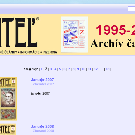
2
Str�nky: |
1
|
|
3
|
4
|
5
|
6
|
7
|
8
|
9
|
10
|
11
|
12
| ... |
18
|
Janu�r 2007
Zberatel 2007
janu�r 2007
Janu�r 2008
Zberatel 2008