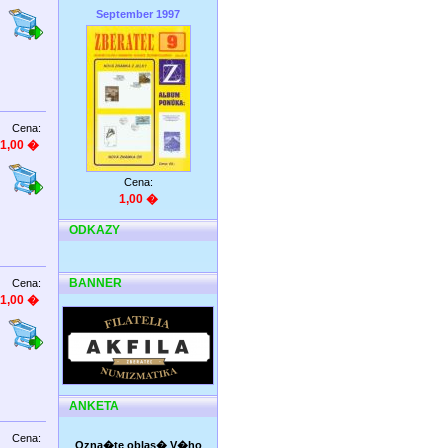
September 1997
Cena:
1,00 �
Cena:
1,00 �
ODKAZY
BANNER
Cena:
1,00 �
ANKETA
Cena:
Ozna�te oblas� V�ho