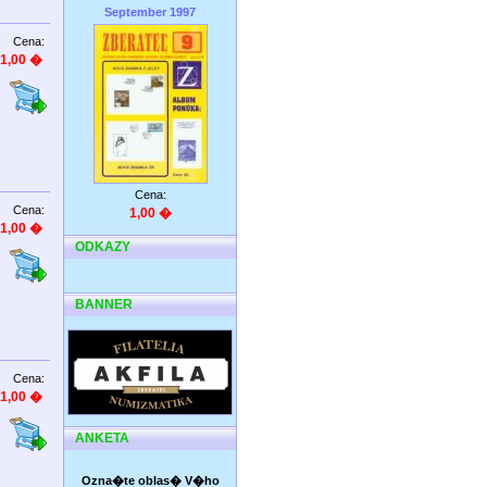
September 1997
Cena:
1,00 �
Cena:
Cena:
1,00 �
1,00 �
ODKAZY
BANNER
Cena:
1,00 �
ANKETA
Ozna�te oblas� V�ho