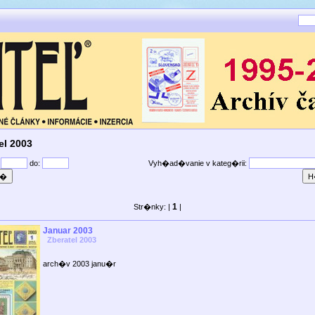
el 2003
:
do:
Vyh�ad�vanie v kateg�rii:
1
Str�nky: |
|
Januar 2003
Zberatel 2003
arch�v 2003 janu�r