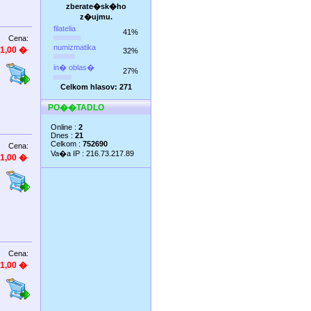
zberate�sk�ho
z�ujmu.
filatelia
41%
Cena:
numizmatika
1,00 �
32%
in� oblas�
27%
Celkom hlasov: 271
PO��TADLO
Online :
2
Dnes :
21
Celkom :
752690
Cena:
Va�a IP : 216.73.217.89
1,00 �
Cena:
1,00 �