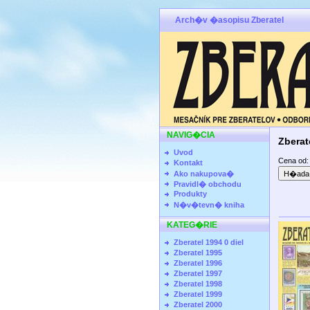
Arch�v �asopisu Zberatel
NAVIG�CIA
Zberat
Uvod
Cena od
Kontakt
Ako nakupova�
Pravidl� obchodu
Produkty
N�v�tevn� kniha
KATEG�RIE
Zberatel 1994 0 diel
Zberatel 1995
Zberatel 1996
Zberatel 1997
Zberatel 1998
Zberatel 1999
Zberatel 2000