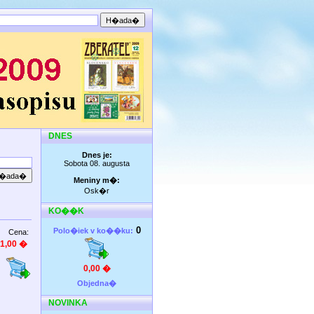
DNES
Dnes je:
Sobota 08. augusta
Meniny m�:
Osk�r
KO��K
0
Polo�iek v ko��ku:
Cena:
1,00 �
0,00 �
Objedna�
NOVINKA