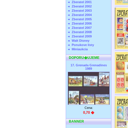
Zberatel 2001
Zberatel 2002
Zberatel 2003
Zberatel 2004
Zberatel 2005
Zberatel 2006
Zberatel 2007
Zberatel 2008
Zberatel 2009
Walt Disney
Ponukove listy
Miniaukcia
DOPORU�UJEME
17. Grenada Grenadines
1989
Cena:
0,70 �
BANNER