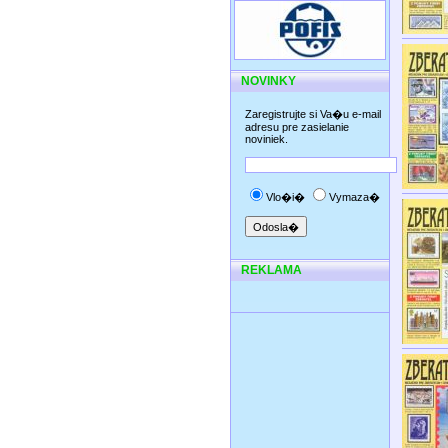
NOVINKY
Zaregistrujte si Va�u e-mail
adresu pre zasielanie
noviniek.
Vlo�i�
Vymaza�
REKLAMA