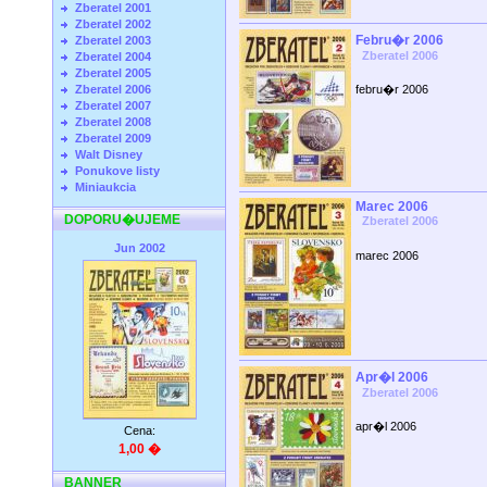
Zberatel 2001
Zberatel 2002
Febru�r 2006
Zberatel 2003
Zberatel 2006
Zberatel 2004
Zberatel 2005
Zberatel 2006
febru�r 2006
Zberatel 2007
Zberatel 2008
Zberatel 2009
Walt Disney
Ponukove listy
Miniaukcia
Marec 2006
DOPORU�UJEME
Zberatel 2006
Jun 2002
marec 2006
Apr�l 2006
Zberatel 2006
apr�l 2006
Cena:
1,00 �
BANNER