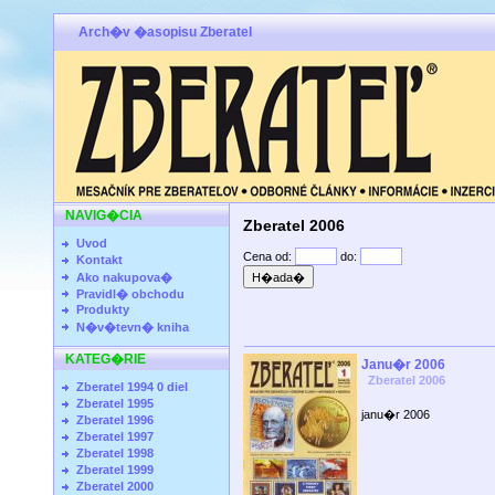
Arch�v �asopisu Zberatel
NAVIG�CIA
Zberatel 2006
Uvod
Cena od:
do:
Kontakt
Ako nakupova�
Pravidl� obchodu
Produkty
N�v�tevn� kniha
KATEG�RIE
Janu�r 2006
Zberatel 2006
Zberatel 1994 0 diel
Zberatel 1995
janu�r 2006
Zberatel 1996
Zberatel 1997
Zberatel 1998
Zberatel 1999
Zberatel 2000