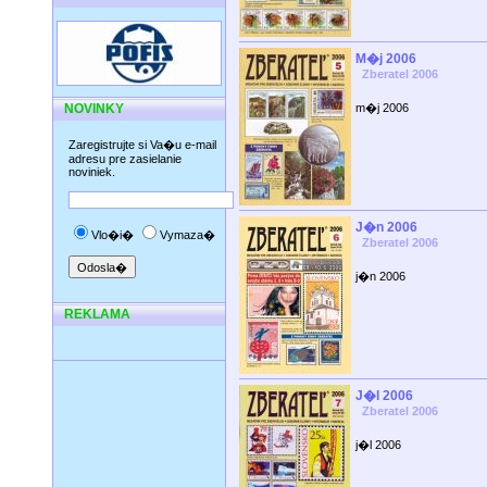
M�j 2006
Zberatel 2006
NOVINKY
m�j 2006
Zaregistrujte si Va�u e-mail
adresu pre zasielanie
noviniek.
J�n 2006
Vlo�i�
Vymaza�
Zberatel 2006
j�n 2006
REKLAMA
J�l 2006
Zberatel 2006
j�l 2006