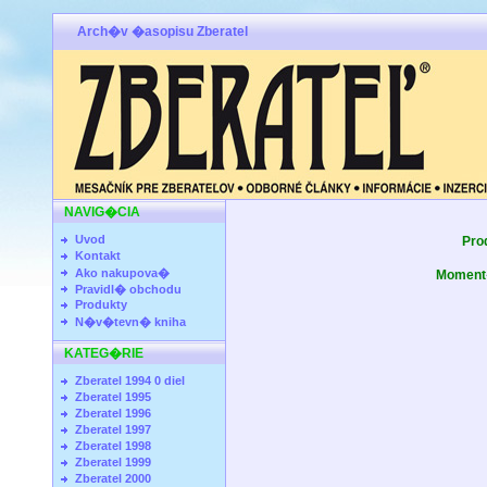
Arch�v �asopisu Zberatel
NAVIG�CIA
Uvod
Pro
Kontakt
Ako nakupova�
Moment�
Pravidl� obchodu
Produkty
N�v�tevn� kniha
KATEG�RIE
Zberatel 1994 0 diel
Zberatel 1995
Zberatel 1996
Zberatel 1997
Zberatel 1998
Zberatel 1999
Zberatel 2000