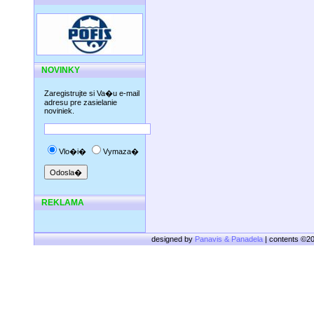
NOVINKY
Zaregistrujte si Va�u e-mail
adresu pre zasielanie
noviniek.
Vlo�i�
Vymaza�
REKLAMA
designed by
Panavis & Panadela
| contents ©2