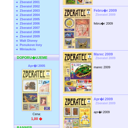
Zberatel 2001
Zberatel 2002
Febru�r 2009
Zberatel 2003
Zberatel 2009
Zberatel 2004
Zberatel 2005
Zberatel 2006
febru�r 2009
Zberatel 2007
Zberatel 2008
Zberatel 2009
Walt Disney
Ponukove listy
Miniaukcia
Marec 2009
DOPORU�UJEME
Zberatel 2009
Apr�l 2005
marec 2009
Apr�l 2009
Zberatel 2009
apr�l 2009
Cena:
1,00 �
BANNER