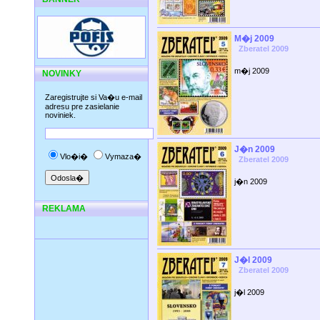
M�j 2009
Zberatel 2009
m�j 2009
NOVINKY
Zaregistrujte si Va�u e-mail
adresu pre zasielanie
noviniek.
J�n 2009
Vlo�i�
Vymaza�
Zberatel 2009
j�n 2009
REKLAMA
J�l 2009
Zberatel 2009
j�l 2009