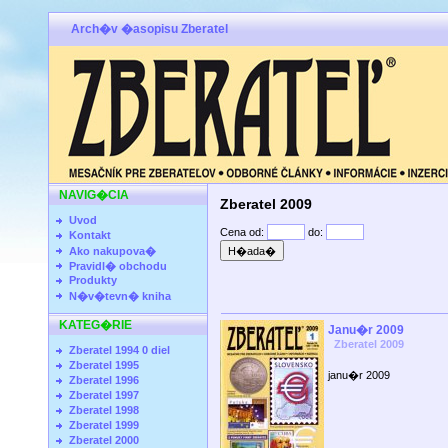
Arch�v �asopisu Zberatel
NAVIG�CIA
Zberatel 2009
Uvod
Cena od:
do:
Kontakt
Ako nakupova�
Pravidl� obchodu
Produkty
N�v�tevn� kniha
KATEG�RIE
Janu�r 2009
Zberatel 2009
Zberatel 1994 0 diel
Zberatel 1995
janu�r 2009
Zberatel 1996
Zberatel 1997
Zberatel 1998
Zberatel 1999
Zberatel 2000