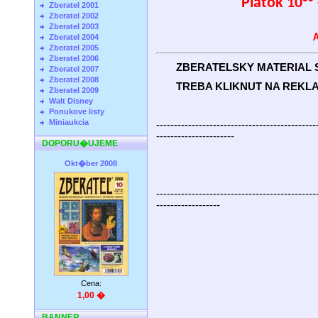
Piatok 10°° 
Zberatel 2001
Zberatel 2002
Zberatel 2003
A
Zberatel 2004
Zberatel 2005
Zberatel 2006
ZBERATELSKY MATERIAL S
Zberatel 2007
Zberatel 2008
TREBA KLIKNUT NA REKLAM
Zberatel 2009
Walt Disney
Ponukove listy
Miniaukcia
---------------------------------------------
----------------------
DOPORU�UJEME
Okt�ber 2008
---------------------------------------------
------------------
Cena:
1,00 �
BANNER