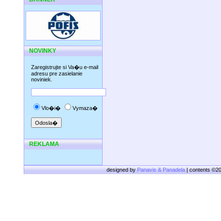
NOVINKY
Zaregistrujte si Va�u e-mail
adresu pre zasielanie
noviniek.
Vlo�i�
Vymaza�
REKLAMA
designed by
Panavis & Panadela
| contents ©2