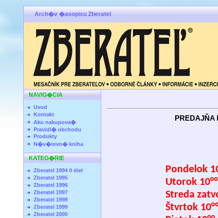
Arch�v �asopisu Zberatel
NAVIG�CIA
Uvod
Kontakt
PREDAJŇA 
Ako nakupova�
Pravidl� obchodu
Produkty
OTVÁRAC
N�v�tevn� kniha
KATEG�RIE
Pondelok 10
Zberatel 1994 0 diel
Zberatel 1995
Utorok 10°°
Zberatel 1996
Zberatel 1997
Streda zatv
Zberatel 1998
Štvrtok 10°°
Zberatel 1999
Zberatel 2000